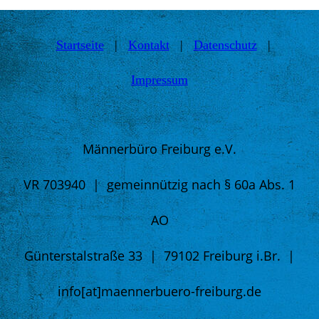
Startseite
|
Kontakt
|
Daten­schutz
|
Impressum
Männer
büro Freiburg e.V.
VR 703940 | gemeinnützig nach § 60a Abs. 1
AO
Günterstalstraße 33 | 79102 Freiburg i.Br. |
info[at]maennerbuero-freiburg.de